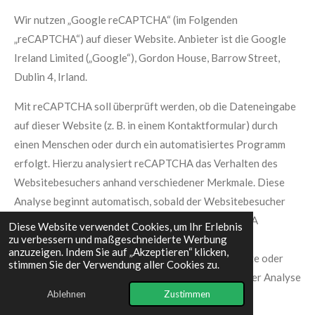
Wir nutzen „Google reCAPTCHA“ (im Folgenden
„reCAPTCHA“) auf dieser Website. Anbieter ist die Google
Ireland Limited („Google“), Gordon House, Barrow Street,
Dublin 4, Irland.
Mit reCAPTCHA soll überprüft werden, ob die Dateneingabe
auf dieser Website (z. B. in einem Kontaktformular) durch
einen Menschen oder durch ein automatisiertes Programm
erfolgt. Hierzu analysiert reCAPTCHA das Verhalten des
Websitebesuchers anhand verschiedener Merkmale. Diese
Analyse beginnt automatisch, sobald der Websitebesucher
die Website betritt. Zur Analyse wertet reCAPTCHA
Diese Website verwendet Cookies, um Ihr Erlebnis
verschiedene Informationen aus (z. B. IP-Adresse,
zu verbessern und maßgeschneiderte Werbung
anzuzeigen. Indem Sie auf „Akzeptieren“ klicken,
Verweildauer des Websitebesuchers auf der Website oder
stimmen Sie der Verwendung aller Cookies zu.
vom Nutzer getätigte Mausbewegungen). Die bei der Analyse
Ablehnen
Zustimmen
erfassten Daten werden an Google weitergeleitet.